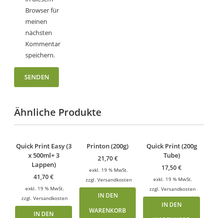
Browser für
meinen
nächsten
Kommentar
speichern.
Ähnliche Produkte
Quick Print Easy (3
Printon (200g)
Quick Print (200g
x 500ml+ 3
Tube)
21,70
€
Lappen)
17,50
€
exkl. 19 % MwSt.
41,70
€
exkl. 19 % MwSt.
zzgl.
Versandkosten
exkl. 19 % MwSt.
zzgl.
Versandkosten
IN DEN
zzgl.
Versandkosten
IN DEN
WARENKORB
IN DEN