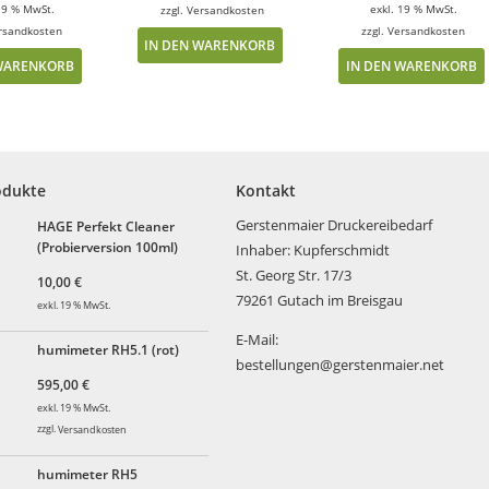
19 % MwSt.
exkl. 19 % MwSt.
zzgl.
Versandkosten
rsandkosten
zzgl.
Versandkosten
IN DEN WARENKORB
 WARENKORB
IN DEN WARENKORB
odukte
Kontakt
Gerstenmaier Druckereibedarf
HAGE Perfekt Cleaner
(Probierversion 100ml)
Inhaber: Kupferschmidt
St. Georg Str. 17/3
10,00
€
79261 Gutach im Breisgau
exkl. 19 % MwSt.
E-Mail:
humimeter RH5.1 (rot)
bestellungen@gerstenmaier.net
595,00
€
exkl. 19 % MwSt.
zzgl.
Versandkosten
humimeter RH5