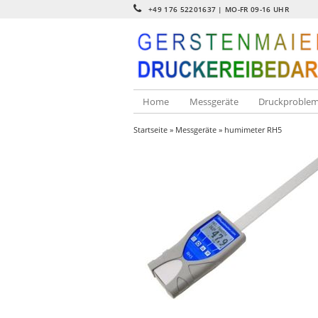
+49 176 52201637‬ | MO-FR 09-16 UHR
Home
Messgeräte
Druckproble
Startseite
»
Messgeräte
» humimeter RH5