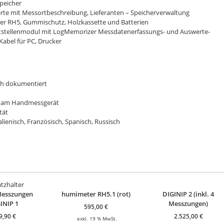
peicher
erte mit Messortbeschreibung, Lieferanten – Speicherverwaltung
er RH5, Gummischutz, Holzkassette und Batterien
tstellenmodul mit LogMemorizer Messdatenerfassungs- und Auswerte-
Kabel für PC, Drucker
ch dokumentiert
e am Handmessgerät
tät
lienisch, Französisch, Spanisch, Russisch
Messzungen
humimeter RH5.1 (rot)
DIGINIP 2 (inkl. 4
INIP 1
Messzungen)
595,00
€
9,90
€
2.525,00
€
exkl. 19 % MwSt.