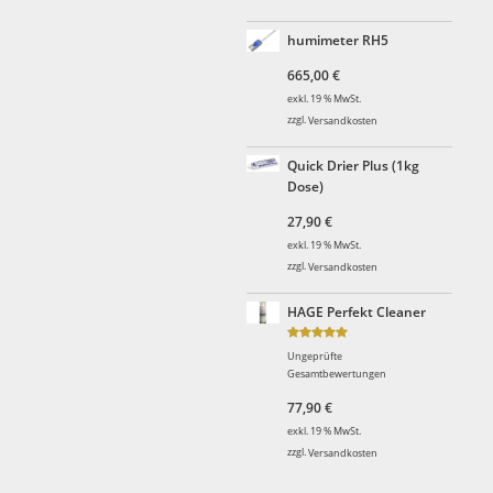
humimeter RH5
665,00
€
exkl. 19 % MwSt.
zzgl.
Versandkosten
Quick Drier Plus (1kg
Dose)
27,90
€
exkl. 19 % MwSt.
zzgl.
Versandkosten
HAGE Perfekt Cleaner
Bewertet
Ungeprüfte
mit
5.00
Gesamtbewertungen
von 5
77,90
€
exkl. 19 % MwSt.
zzgl.
Versandkosten