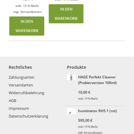
exkl. 19 % MwSt.
IN DEN
zzgl.
Versandkosten
WARENKORB
IN DEN
WARENKORB
Rechtliches
Produkte
Zahlungsarten
HAGE Perfekt Cleaner
(Probierversion 100ml)
Versandarten
10,00
€
Widerrufsbelehrung
exkl. 19 % MwSt.
AGB
Impressum
humimeter RH5.1 (rot)
Datenschutzerklärung
595,00
€
exkl. 19 % MwSt.
zzgl.
Versandkosten