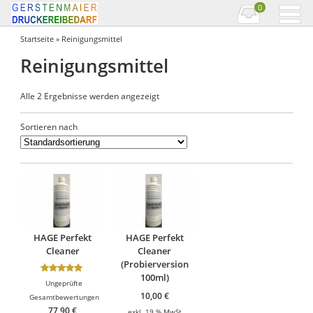
0
Startseite
» Reinigungsmittel
Reinigungsmittel
Alle 2 Ergebnisse werden angezeigt
Sortieren nach
HAGE Perfekt
HAGE Perfekt
Cleaner
Cleaner
(Probierversion
100ml)
Bewertet
Ungeprüfte
mit
5.00
10,00
€
Gesamtbewertungen
von 5
77,90
€
exkl. 19 % MwSt.