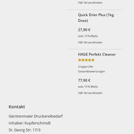
zzgl.
Versandkosten
Quick Drier Plus (1kg
Dose)
27,90
€
exkl. 19 % MwSt.
zzgl.
Versandkosten
HAGE Perfekt Cleaner
Bewertet
Ungeprüfte
mit
5.00
Gesamtbewertungen
von 5
77,90
€
exkl. 19 % MwSt.
zzgl.
Versandkosten
Kontakt
Gerstenmaier Druckereibedarf
Inhaber: Kupferschmidt
St. Georg Str. 17/3