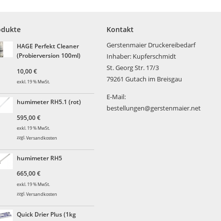
odukte
Kontakt
Gerstenmaier Druckereibedarf
HAGE Perfekt Cleaner
(Probierversion 100ml)
Inhaber: Kupferschmidt
St. Georg Str. 17/3
10,00
€
79261 Gutach im Breisgau
exkl. 19 % MwSt.
E-Mail:
humimeter RH5.1 (rot)
bestellungen@gerstenmaier.net
595,00
€
exkl. 19 % MwSt.
zzgl.
Versandkosten
humimeter RH5
665,00
€
exkl. 19 % MwSt.
zzgl.
Versandkosten
Quick Drier Plus (1kg