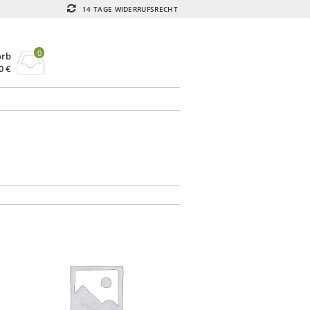
14 TAGE WIDERRUFSRECHT
0
orb
00
€